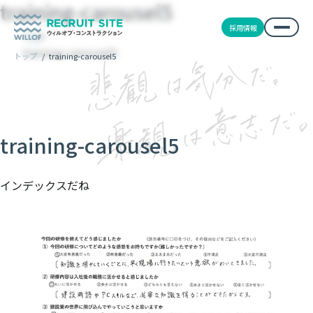
training-carousel5
採用情報
TOP
training-carousel5
トップ
/
training-carousel5
training-carousel5
インデックスだね