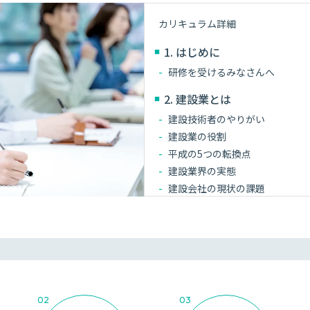
カリキュラム詳細
1. はじめに
研修を受けるみなさんへ
2. 建設業とは
建設技術者のやりがい
建設業の役割
平成の5つの転換点
建設業界の実態
建設会社の現状の課題
建設業界で今、働く
建設業の歴史
土木と建築の仕事
最先端技術
建設業における技術革新のメリ
建設業とIT技術の融合
02
03
さまざま業種