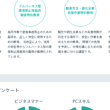
フルハーネス型
酸素欠乏・硫化水素
3. 工事部のしごと
墜落制止用器具
危険作業特別教育
取扱特別教育
建設の業務サイクル
工事部の仕事
組織体制
者
高所作業で墜落事故防止のための
酸欠や硫化水素などの有害物質が
を
器具を、正しく安全に使用するた
存在する場所で、安全に作業を進
4. 工事担当者の1日の流れ
めの教育。 法改正により、従来
めるための教育。 現場での危険
施工管理職
の安全帯からフルハーネス型の墜
を予測し、対策を講じるための知
1日の流れ
学
落制止用器具の着用が義務化され
識を身に付ける講習です。
ています。
工事事務の対応マナー
工事担当者の補佐で大切なこと
現場と近隣住民
5. 品質管理
品質管理とは
アンケート
出来形管理
施工写真
ビジネスマナー
PCスキル
品質管理の効果