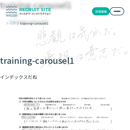
training-carousel1
採用情報
TOP
training-carousel1
トップ
/
training-carousel1
training-carousel1
インデックスだね