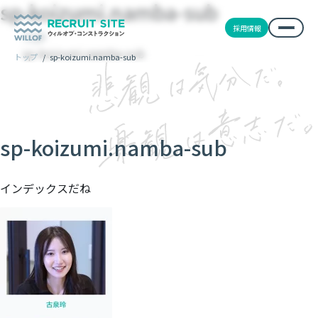
sp-koizumi.namba-sub
採用情報
TOP
sp-koizumi.namba-sub
トップ
/
sp-koizumi.namba-sub
sp-koizumi.namba-sub
インデックスだね