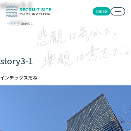
story3-1
採用情報
TOP
story3-1
トップ
/
story3-1
story3-1
インデックスだね