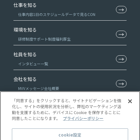
仕事を知る
→
仕事内容
1日のスケジュール
データで見るCON
環境を知る
→
研修制度
サポート制度
福利厚生
社員を知る
→
インタビュー一覧
会社を知る
→
MVV
メッセージ
会社概要
「同意する」をクリックすると、サイトナビゲーションを強
特集
化し、サイトの使用状況を分析し、弊社のマーケティング活
→
動を支援するために、デバイスに Cookie を保存することに
特集一覧
同意したことになります。
プライバシーポリシー
ニュース
→
cookie設定
ニュース一覧