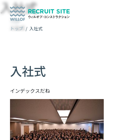
入社式
TOP
入社式
トップ
/
入社式
入社式
インデックスだね