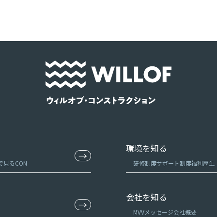
環境を知る
→
で見るCON
研修制度
サポート制度
福利厚生
会社を知る
→
MVV
メッセージ
会社概要