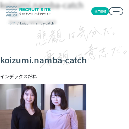
koizumi.namba-catch
採用情報
TOP
koizumi.namba-catch
トップ
/
koizumi.namba-catch
koizumi.namba-catch
インデックスだね