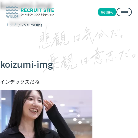
koizumi-img
採用情報
TOP
koizumi-img
トップ
/
koizumi-img
koizumi-img
インデックスだね