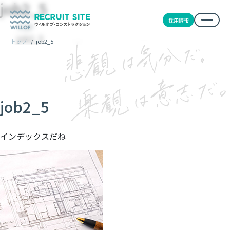
job2_5
採用情報
TOP
job2_5
トップ
/
job2_5
job2_5
インデックスだね