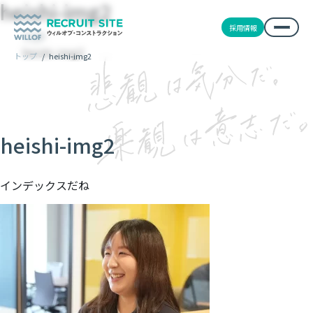
heishi-img2
採用情報
TOP
heishi-img2
トップ
/
heishi-img2
heishi-img2
インデックスだね