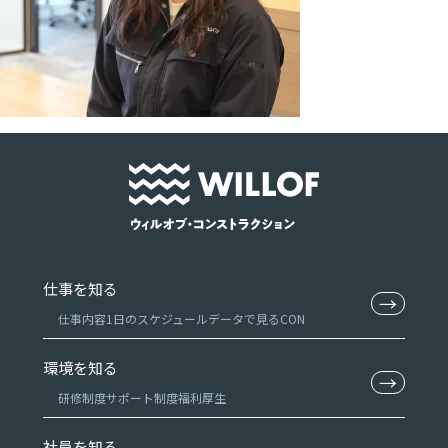
仕事を知る
→
仕事内容
1日のスケジュール
データで見るCON
環境を知る
→
研修制度
サポート制度
福利厚生
社員を知る